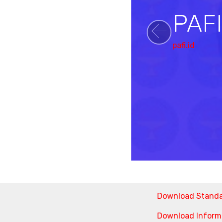
PAF
Previou
pafi.id
Download Stand
Download Informa