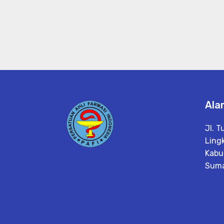
Ala
Jl. 
Ling
Kabu
Suma