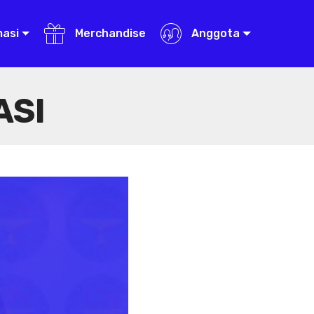
masi
Merchandise
Anggota
ASI