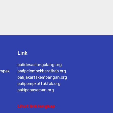
Link
pafidesaalangalang.org
ampek
pafipclombokbaratkab.org
pafijakartakembangan.org
pafipempkotfakfak.org
pakipcpasaman.org
Lihat link lengkap